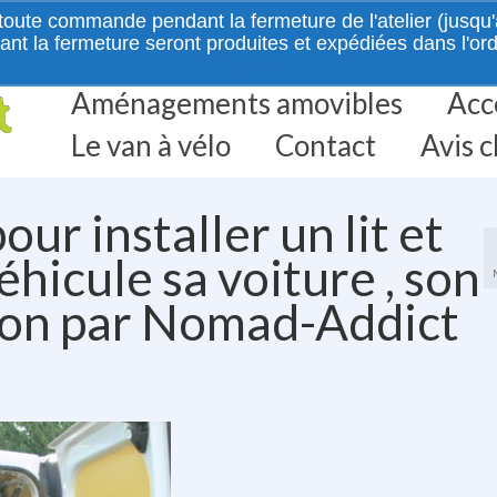
e commande pendant la fermeture de l'atelier (jusqu'au
la fermeture seront produites et expédiées dans l'ordre 
Ignorer
Aménagements amovibles
Acc
Le van à vélo
Contact
Avis c
r installer un lit et
hicule sa voiture , son
ion par Nomad-Addict