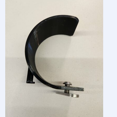
Le Kit Cuisine
Véhicules compatibles
Accessoires Kayak
Avis clients
Contact
Le van à vélo