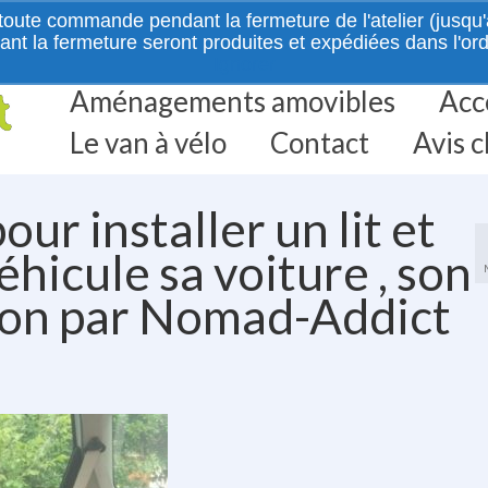
e commande pendant la fermeture de l'atelier (jusqu'au
la fermeture seront produites et expédiées dans l'ordre 
Ignorer
Aménagements amovibles
Acc
Le van à vélo
Contact
Avis c
r installer un lit et
hicule sa voiture , son
ion par Nomad-Addict