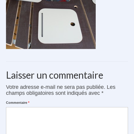
Le Kit Cuisine
Véhicules compatibles
Accessoires Kayak
Avis clients
Contact
Le van à vélo
Laisser un commentaire
Votre adresse e-mail ne sera pas publiée.
Les
champs obligatoires sont indiqués avec
*
Commentaire
*