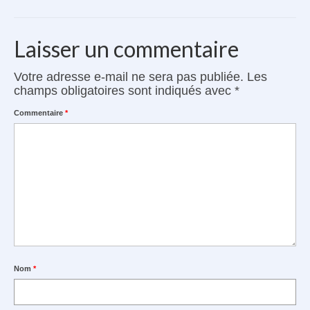
Le Kit Cuisine
Laisser un commentaire
Véhicules compatibles
Accessoires Kayak
Votre adresse e-mail ne sera pas publiée.
Les
champs obligatoires sont indiqués avec
*
Avis clients
Commentaire
*
Contact
Le van à vélo
Nom
*