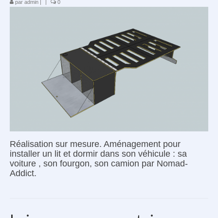
par
admin
|
|
0
Le Kit Cuisine
Véhicules compatibles
Accessoires Kayak
Avis clients
Contact
Le van à vélo
Réalisation sur mesure. Aménagement pour
installer un lit et dormir dans son véhicule : sa
voiture , son fourgon, son camion par Nomad-
Addict.