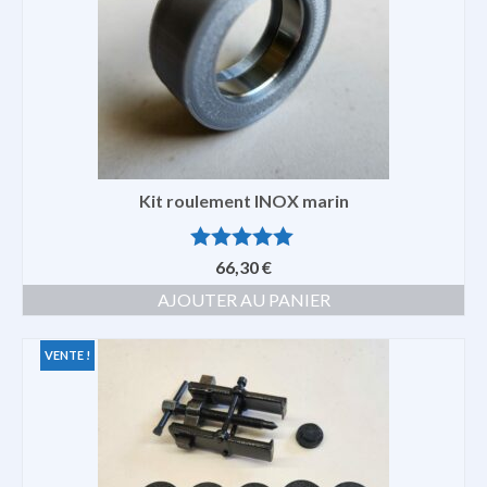
Kit roulement INOX marin
Note
5.00
66,30
€
sur 5
AJOUTER AU PANIER
VENTE !