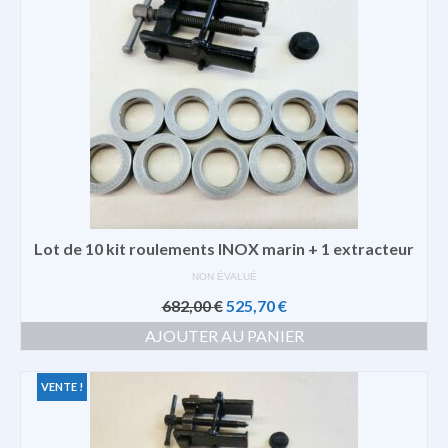
Lot de 10 kit roulements INOX marin + 1 extracteur
NON ÉVALUÉ
Le
Le
682,00
€
525,70
€
prix
prix
AJOUTER AU PANIER
initial
actuel
était :
est :
682,00 €.
525,70 €.
VENTE !