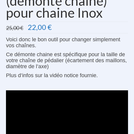
(démonte chaîne)
pour chaine Inox
Le
Le
22,00
€
25,00
€
prix
prix
initial
actuel
Voici donc le bon outil pour changer simplement
était :
est :
vos chaînes.
25,00 €.
22,00 €.
Ce démonte chaine est spécifique pour la taille de
votre chaîne de pédalier (écartement des maillons,
diamètre de l’axe)
Plus d’infos sur la vidéo notice fournie.