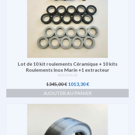
Lot de 10 kit roulements Céramique + 10 kits
Roulements Inox Marin +1 extracteur
NON ÉVALUÉ
Le
Le
1345,00
€
1013,30
€
prix
prix
AJOUTER AU PANIER
initial
actuel
était :
est :
1345,00 €.
1013,30 €.