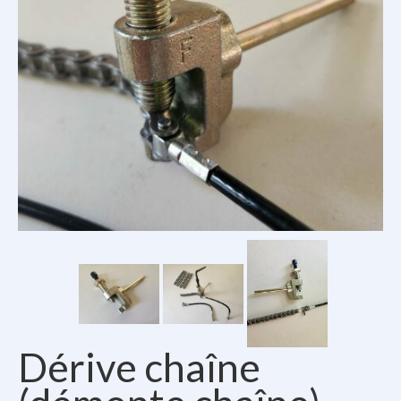
Le Kit Cuisine
Véhicules compatibles
Accessoires Kayak
Avis clients
Contact
Le van à vélo
Dérive chaîne