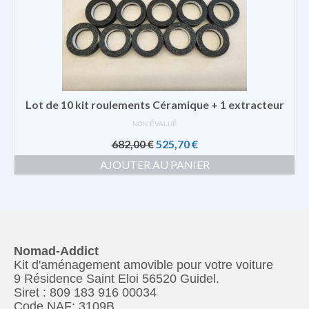
Lot de 10 kit roulements Céramique + 1 extracteur
NON ÉVALUÉ
Le
Le
682,00
€
525,70
€
prix
prix
AJOUTER AU PANIER
initial
actuel
était :
est :
682,00 €.
525,70 €.
Nomad-Addict
Kit d'aménagement amovible pour votre voiture
9 Résidence Saint Eloi 56520 Guidel.
Siret : 809 183 916 00034
Code NAF: 3109B