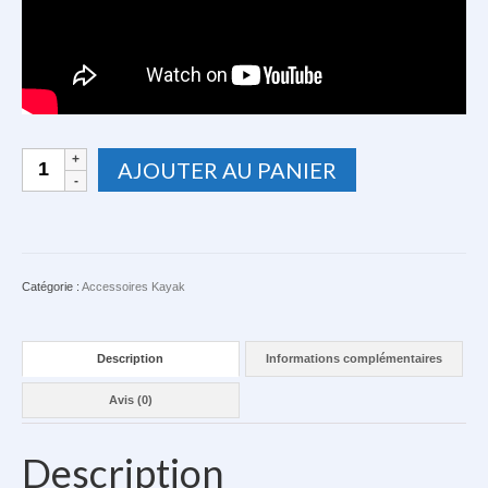
quantité
AJOUTER AU PANIER
de
Dérive
chaîne
(démonte
chaîne)
pour
Catégorie :
Accessoires Kayak
chaine
Inox
Description
Informations complémentaires
Avis (0)
Description